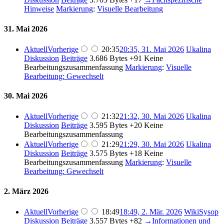
Hinweise
Markierung
:
Visuelle Bearbeitung
31. Mai 2026
Aktuell
Vorherige
20:35
20:35, 31. Mai 2026
Ukalina
Diskussion
Beiträge
3.686 Bytes
+91
Keine
Bearbeitungszusammenfassung
Markierung
:
Visuelle
Bearbeitung: Gewechselt
30. Mai 2026
Aktuell
Vorherige
21:32
21:32, 30. Mai 2026
Ukalina
Diskussion
Beiträge
3.595 Bytes
+20
Keine
Bearbeitungszusammenfassung
Aktuell
Vorherige
21:29
21:29, 30. Mai 2026
Ukalina
Diskussion
Beiträge
3.575 Bytes
+18
Keine
Bearbeitungszusammenfassung
Markierung
:
Visuelle
Bearbeitung: Gewechselt
2. März 2026
Aktuell
Vorherige
18:49
18:49, 2. Mär. 2026
WikiSysop
Diskussion
Beiträge
3.557 Bytes
+82
→
Informationen und