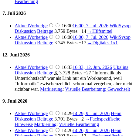
Bearbeitung
7. Juli 2026
Aktuell
Vorherige
16:00
16:00, 7. Jul. 2026
WikiSysop
Diskussion
Beiträge
3.759 Bytes
+14
→
Hilfsmittel
Aktuell
Vorherige
16:00
16:00, 7. Jul. 2026
WikiSysop
Diskussion
Beiträge
3.745 Bytes
+17
→
Digitales 1x1
12. Juni 2026
Aktuell
Vorherige
16:33
16:33, 12. Jun. 2026
Ukalina
Diskussion
Beiträge
K
3.728 Bytes
+27
"Informatik als
Unterrichtsfach" war als Link nur ein Workaround, weil
"Informatik" zwischenzeitlich schon mal vergeben, aber nicht
sichtbar war.
Markierung
:
Visuelle Bearbeitung: Gewechselt
9. Juni 2026
Aktuell
Vorherige
14:29
14:29, 9. Jun. 2026
Henn
Diskussion
Beiträge
3.701 Bytes
−2
→
Fachspezifische
Hinweise
Markierung
:
Visuelle Bearbeitung
Aktuell
Vorherige
14:26
14:26, 9. Jun. 2026
Henn
Diskussion
Beiträge
3.703 Bytes
+17
→
Fachspezifische