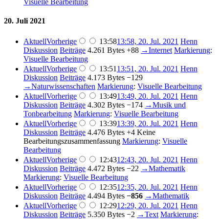
Visuelle Bearbeitung
20. Juli 2021
Aktuell
Vorherige
13:58
13:58, 20. Jul. 2021
Henn
Diskussion
Beiträge
4.261 Bytes
+88
→
Internet
Markierung
:
Visuelle Bearbeitung
Aktuell
Vorherige
13:51
13:51, 20. Jul. 2021
Henn
Diskussion
Beiträge
4.173 Bytes
−129
→
Naturwissenschaften
Markierung
:
Visuelle Bearbeitung
Aktuell
Vorherige
13:49
13:49, 20. Jul. 2021
Henn
Diskussion
Beiträge
4.302 Bytes
−174
→
Musik und
Tonbearbeitung
Markierung
:
Visuelle Bearbeitung
Aktuell
Vorherige
13:39
13:39, 20. Jul. 2021
Henn
Diskussion
Beiträge
4.476 Bytes
+4
Keine
Bearbeitungszusammenfassung
Markierung
:
Visuelle
Bearbeitung
Aktuell
Vorherige
12:43
12:43, 20. Jul. 2021
Henn
Diskussion
Beiträge
4.472 Bytes
−22
→
Mathematik
Markierung
:
Visuelle Bearbeitung
Aktuell
Vorherige
12:35
12:35, 20. Jul. 2021
Henn
Diskussion
Beiträge
4.494 Bytes
−856
→
Mathematik
Aktuell
Vorherige
12:29
12:29, 20. Jul. 2021
Henn
Diskussion
Beiträge
5.350 Bytes
−2
→
Text
Markierung
: