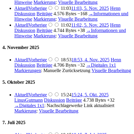
Hinweise
Markierung
:
Visuelle Bearbeitung
Aktuell
Vorherige
11:03
11:03, 5. Nov. 2025
Henn
Diskussion
Beiträge
4.576 Bytes
−168
→
Informationen und
Hinweise
Markierung
:
Visuelle Bearbeitung
Aktuell
Vorherige
11:02
11:02, 5. Nov. 2025
Henn
Diskussion
Beiträge
4.744 Bytes
+38
→
Informationen und
Hinweise
Markierung
:
Visuelle Bearbeitung
4. November 2025
Aktuell
Vorherige
18:53
18:53, 4. Nov. 2025
Henn
Diskussion
Beiträge
4.706 Bytes
−32
→
Digitales 1x1
Markierungen
:
Manuelle Zurücksetzung
Visuelle Bearbeitung
5. Oktober 2025
Aktuell
Vorherige
15:24
15:24, 5. Okt. 2025
LinusGutmann
Diskussion
Beiträge
4.738 Bytes
+32
→
Digitales 1x1
:
Nachschlagewerke Link aktualisiert
Markierung
:
Visuelle Bearbeitung
7. Juli 2025