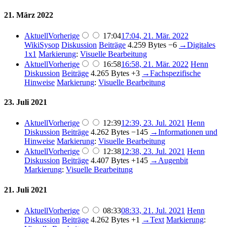
21. März 2022
Aktuell
Vorherige
17:04
17:04, 21. Mär. 2022
WikiSysop
Diskussion
Beiträge
4.259 Bytes
−6
→
Digitales
1x1
Markierung
:
Visuelle Bearbeitung
Aktuell
Vorherige
16:58
16:58, 21. Mär. 2022
Henn
Diskussion
Beiträge
4.265 Bytes
+3
→
Fachspezifische
Hinweise
Markierung
:
Visuelle Bearbeitung
23. Juli 2021
Aktuell
Vorherige
12:39
12:39, 23. Jul. 2021
Henn
Diskussion
Beiträge
4.262 Bytes
−145
→
Informationen und
Hinweise
Markierung
:
Visuelle Bearbeitung
Aktuell
Vorherige
12:38
12:38, 23. Jul. 2021
Henn
Diskussion
Beiträge
4.407 Bytes
+145
→
Augenbit
Markierung
:
Visuelle Bearbeitung
21. Juli 2021
Aktuell
Vorherige
08:33
08:33, 21. Jul. 2021
Henn
Diskussion
Beiträge
4.262 Bytes
+1
→
Text
Markierung
: