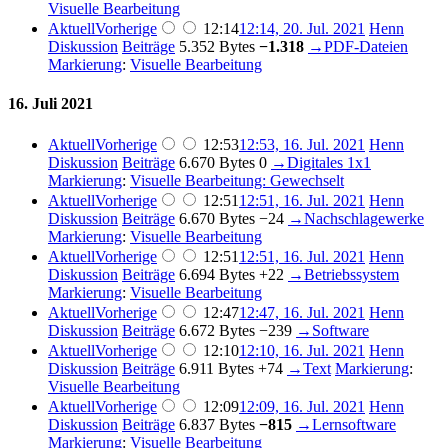
Visuelle Bearbeitung
Aktuell
Vorherige
12:14
12:14, 20. Jul. 2021
Henn
Diskussion
Beiträge
5.352 Bytes
−1.318
→
PDF-Dateien
Markierung
:
Visuelle Bearbeitung
16. Juli 2021
Aktuell
Vorherige
12:53
12:53, 16. Jul. 2021
Henn
Diskussion
Beiträge
6.670 Bytes
0
→
Digitales 1x1
Markierung
:
Visuelle Bearbeitung: Gewechselt
Aktuell
Vorherige
12:51
12:51, 16. Jul. 2021
Henn
Diskussion
Beiträge
6.670 Bytes
−24
→
Nachschlagewerke
Markierung
:
Visuelle Bearbeitung
Aktuell
Vorherige
12:51
12:51, 16. Jul. 2021
Henn
Diskussion
Beiträge
6.694 Bytes
+22
→
Betriebssystem
Markierung
:
Visuelle Bearbeitung
Aktuell
Vorherige
12:47
12:47, 16. Jul. 2021
Henn
Diskussion
Beiträge
6.672 Bytes
−239
→
Software
Aktuell
Vorherige
12:10
12:10, 16. Jul. 2021
Henn
Diskussion
Beiträge
6.911 Bytes
+74
→
Text
Markierung
:
Visuelle Bearbeitung
Aktuell
Vorherige
12:09
12:09, 16. Jul. 2021
Henn
Diskussion
Beiträge
6.837 Bytes
−815
→
Lernsoftware
Markierung
:
Visuelle Bearbeitung