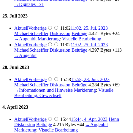
→
Digitales 1x1
25. Juli 2023
Aktuell
Vorherige
11:02
11:02, 25. Jul. 2023
MichaelSchaeffler
Diskussion
Beiträge
4.421 Bytes
+24
→
Augenbit
Markierung
:
Visuelle Bearbeitung
Aktuell
Vorherige
11:02
11:02, 25. Jul. 2023
MichaelSchaeffler
Diskussion
Beiträge
4.397 Bytes
+113
→
Augenbit
28. Juni 2023
Aktuell
Vorherige
15:58
15:58, 28. Jun. 2023
MichaelSchaeffler
Diskussion
Beiträge
4.284 Bytes
+69
→
Informationen und Hinweise
Markierung
:
Visuelle
Bearbeitung: Gewechselt
4. April 2023
Aktuell
Vorherige
15:44
15:44, 4. Apr. 2023
Henn
Diskussion
Beiträge
4.215 Bytes
−44
→
Augenbit
Markierung
:
Visuelle Bearbeitung