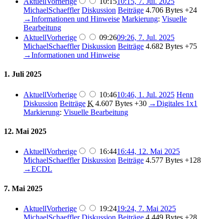
Aktuell
Vorherige
10:15
10:15, 7. Jul. 2025
MichaelSchaeffler
Diskussion
Beiträge
4.706 Bytes
+24
→
Informationen und Hinweise
Markierung
:
Visuelle
Bearbeitung
Aktuell
Vorherige
09:26
09:26, 7. Jul. 2025
MichaelSchaeffler
Diskussion
Beiträge
4.682 Bytes
+75
→
Informationen und Hinweise
1. Juli 2025
Aktuell
Vorherige
10:46
10:46, 1. Jul. 2025
Henn
Diskussion
Beiträge
K
4.607 Bytes
+30
→
Digitales 1x1
Markierung
:
Visuelle Bearbeitung
12. Mai 2025
Aktuell
Vorherige
16:44
16:44, 12. Mai 2025
MichaelSchaeffler
Diskussion
Beiträge
4.577 Bytes
+128
→
ECDL
7. Mai 2025
Aktuell
Vorherige
19:24
19:24, 7. Mai 2025
MichaelSchaeffler
Diskussion
Beiträge
4.449 Bytes
+28