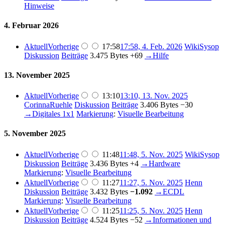
Hinweise
4. Februar 2026
Aktuell
Vorherige
17:58
17:58, 4. Feb. 2026
WikiSysop
Diskussion
Beiträge
3.475 Bytes
+69
→
Hilfe
13. November 2025
Aktuell
Vorherige
13:10
13:10, 13. Nov. 2025
CorinnaRuehle
Diskussion
Beiträge
3.406 Bytes
−30
→
Digitales 1x1
Markierung
:
Visuelle Bearbeitung
5. November 2025
Aktuell
Vorherige
11:48
11:48, 5. Nov. 2025
WikiSysop
Diskussion
Beiträge
3.436 Bytes
+4
→
Hardware
Markierung
:
Visuelle Bearbeitung
Aktuell
Vorherige
11:27
11:27, 5. Nov. 2025
Henn
Diskussion
Beiträge
3.432 Bytes
−1.092
→
ECDL
Markierung
:
Visuelle Bearbeitung
Aktuell
Vorherige
11:25
11:25, 5. Nov. 2025
Henn
Diskussion
Beiträge
4.524 Bytes
−52
→
Informationen und