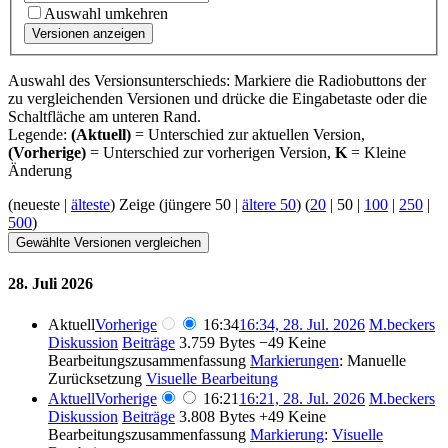
Auswahl umkehren
Versionen anzeigen
Auswahl des Versionsunterschieds: Markiere die Radiobuttons der
zu vergleichenden Versionen und drücke die Eingabetaste oder die
Schaltfläche am unteren Rand.
Legende:
(Aktuell)
= Unterschied zur aktuellen Version,
(Vorherige)
= Unterschied zur vorherigen Version,
K
= Kleine
Änderung
(
neueste
|
älteste
) Zeige (
jüngere 50
|
ältere 50
) (
20
|
50
|
100
|
250
|
500
)
28. Juli 2026
Aktuell
Vorherige
16:34
16:34, 28. Jul. 2026
M.beckers
Diskussion
Beiträge
3.759 Bytes
−49
Keine
Bearbeitungszusammenfassung
Markierungen
:
Manuelle
Zurücksetzung
Visuelle Bearbeitung
Aktuell
Vorherige
16:21
16:21, 28. Jul. 2026
M.beckers
Diskussion
Beiträge
3.808 Bytes
+49
Keine
Bearbeitungszusammenfassung
Markierung
:
Visuelle