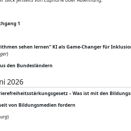
rter Blick jenseits von Euphorie oder Ablehnung.
chgang 1
ithmen sehen lernen“ KI als Game-Changer für Inklusio
üger
)
us den Bundesländern
ni 2026
rierefreiheitsstärkungsgesetz – Was ist mit den Bildun
iheit von Bildungsmedien fordern
burg
)