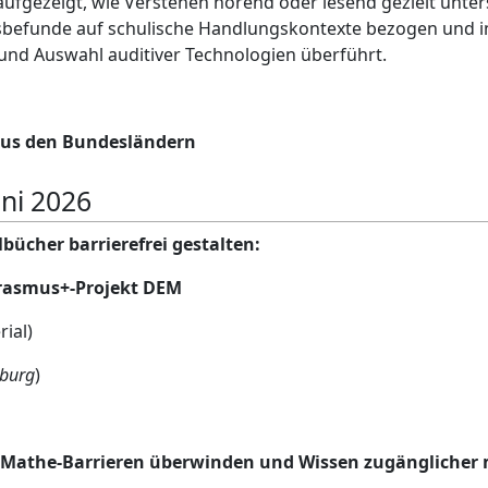
 aufgezeigt, wie Verstehen hörend oder lesend gezielt unte
befunde auf schulische Handlungskontexte bezogen und in
 und Auswahl auditiver Technologien überführt.
us den Bundesländern
uni 2026
lbücher barrierefrei gestalten:
rasmus+-Projekt DEM
rial)
mburg
)
 Mathe-Barrieren überwinden und Wissen zugänglicher