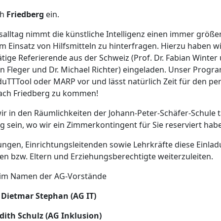
ch
Friedberg
ein.
alltag nimmt die künstliche Intelligenz einen immer größere
im Einsatz von Hilfsmitteln zu hinterfragen. Hierzu haben 
ige Referierende aus der Schweiz (Prof. Dr. Fabian Winter 
en Fleger und Dr. Michael Richter) eingeladen. Unser Prog
TTTool oder MARP vor und lässt natürlich Zeit für den per
nach Friedberg zu kommen!
r in den Räumlichkeiten der Johann-Peter-Schäfer-Schule 
g sein, wo wir ein Zimmerkontingent für Sie reserviert hab
tungen, Einrichtungsleitenden sowie Lehrkräfte diese Einla
en bzw. Eltern und Erziehungsberechtigte weiterzuleiten.
 im Namen der AG-Vorstände
 Dietmar Stephan (AG IT)
ith Schulz (AG Inklusion)