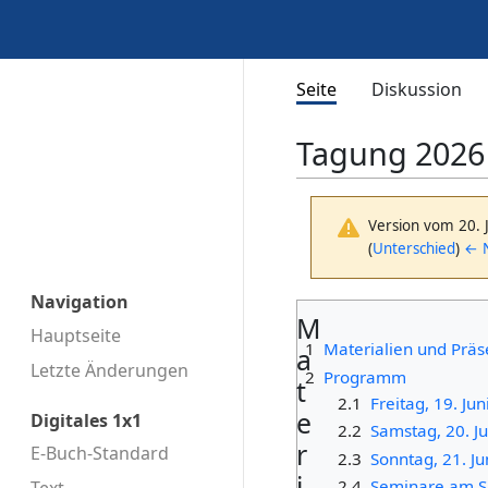
Seite
Diskussion
Tagung 2026 
Version vom 20. 
(
Unterschied
)
← N
Navigation
M
Hauptseite
1
Materialien und Präs
a
Letzte Änderungen
2
Programm
t
2.1
Freitag, 19. Ju
e
Digitales 1x1
2.2
Samstag, 20. J
r
E-Buch-Standard
2.3
Sonntag, 21. J
i
2.4
Seminare am S