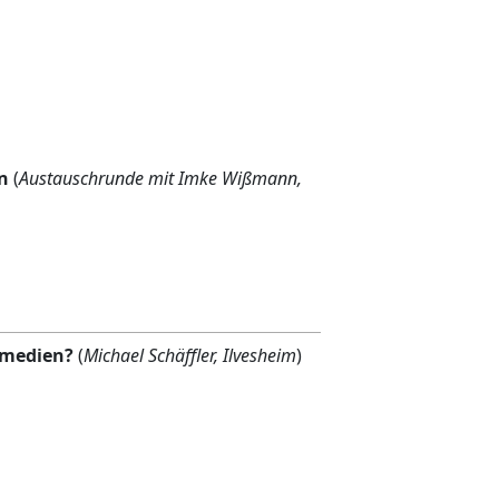
n
(
Austauschrunde mit Imke Wißmann,
gsmedien?
(
Michael Schäffler, Ilvesheim
)