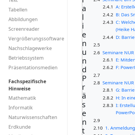
Text
a
2.4.1
A: Erste
Tabellen
2.4.2
B: Das Sm
l
Abbildungen
2.4.3
C: Welch
i
Screenreader
(Heike H
e
2.4.4
D: Barrie
Vergrößerungssoftware
n
2.5
Nachschlagewerke
u
2.6
Seminare NUR
Betriebssystem
n
2.6.1
E: Mitden
Präsentationsmedien
2.6.2
F: Power
d
2.7
P
Fachspezifische
2.8
Seminare NUR 
r
Hinweise
2.8.1
G: Barri
ä
Mathematik
2.8.2
H: In ein
s
2.8.3
I: Erste
Informatik
e
PowerPoi
Naturwissenschaften
n
2.9
Erdkunde
2.10
1. Anmeldun
t