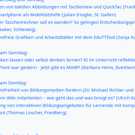
llen von taktilen Abbildungen mit TactileView und QuickTac (F
artphone als Mobilitätshilfe (Julian Iriogbe, St. Gallen)
er Taschenrechner soll es werden? So gelingen Entscheidungspro
aaker, Schleswig)
refreie Grafiken und Arbeitsblätter mit dem EduTTTool (Sonja Ku
 am Samstag:
ken lassen oder selbst denken lernen? KI im Unterricht reflekti
Point war gestern - jetzt gibt es MARP! (Barbara Henn, Ilveshei
am Sonntag:
erefreiheit von Bildungsmedien fordern (Dr. Michael Richter und
em Wiki mitarbeiten – wie geht das und was bringt es? (Ulrich K
llung von interaktiven Bildungsangeboten für Lernende mit komp
nt (Thomas Loscher, Friedberg)
g