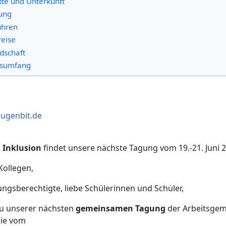
tte und Unterkunft
lung
ühren
reise
edschaft
ngsumfang
augenbit.de
 Inklusion
findet unsere nächste Tagung vom 19.-21. Juni 20
Kollegen,
ungsberechtigte, liebe Schülerinnen und Schüler,
 zu unserer nächsten
gemeinsamen
Tagung
der Arbeitsgem
gie vom