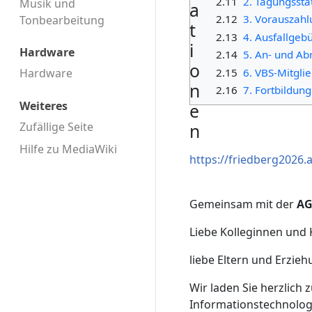
2.11
2. Tagungsstä
Musik und
a
2.12
3. Vorauszah
Tonbearbeitung
t
2.13
4. Ausfallgeb
i
Hardware
2.14
5. An- und Ab
o
2.15
6. VBS-Mitgli
Hardware
n
2.16
7. Fortbildu
Weiteres
e
Zufällige Seite
n
Hilfe zu MediaWiki
https://friedberg2026.
Gemeinsam mit der
AG
Liebe Kolleginnen und 
liebe Eltern und Erzieh
Wir laden Sie herzlich
Informationstechnolo