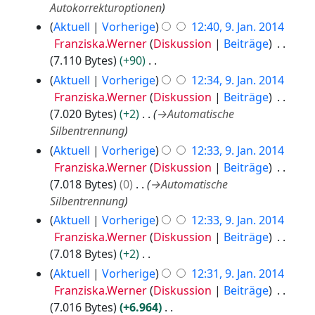
z
e
n
Autokorrekturoptionen
1
u
a
e
4
Aktuell
Vorherige
12:40, 9. Jan. 2014
s
r
B
Franziska.Werner
Diskussion
Beiträge
a
b
e
7.110 Bytes
+90
m
e
a
K
Aktuell
Vorherige
12:34, 9. Jan. 2014
m
i
r
e
Franziska.Werner
Diskussion
Beiträge
e
t
b
i
7.020 Bytes
+2
→
Automatische
n
u
e
n
Silbentrennung
f
n
i
e
Aktuell
Vorherige
12:33, 9. Jan. 2014
a
g
t
B
Franziska.Werner
Diskussion
Beiträge
s
s
u
e
7.018 Bytes
0
→
Automatische
s
z
n
a
Silbentrennung
u
u
g
r
Aktuell
Vorherige
12:33, 9. Jan. 2014
n
s
s
b
Franziska.Werner
Diskussion
Beiträge
g
a
z
e
7.018 Bytes
+2
m
u
i
K
m
Aktuell
Vorherige
12:31, 9. Jan. 2014
s
t
e
e
Franziska.Werner
Diskussion
Beiträge
a
u
i
n
7.016 Bytes
+6.964
m
n