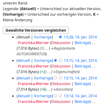
unteren Rand.
Legende:
(Aktuell)
= Unterschied zur aktuellen Version,
(Vorherige)
= Unterschied zur vorherigen Version,
K
=
Kleine Änderung
1
Aktuell
Vorherige
13:28, 14. Jan. 2014
4
Franziska.Werner
Diskussion
Beiträge
.
7.016 Bytes
0
→
Registerkarte
J
AUTOKORREKTUR
a
Aktuell
Vorherige
13:15, 14. Jan. 2014
n
Franziska.Werner
Diskussion
Beiträge
u
7.016 Bytes
+2
→
Eigenschaften
a
Aktuell
Vorherige
13:15, 14. Jan. 2014
r
Franziska.Werner
Diskussion
Beiträge
2
7.014 Bytes
+6
→
Ansichten
0
1
Aktuell
Vorherige
13:14, 14. Jan. 2014
4
Franziska.Werner
Diskussion
Beiträge