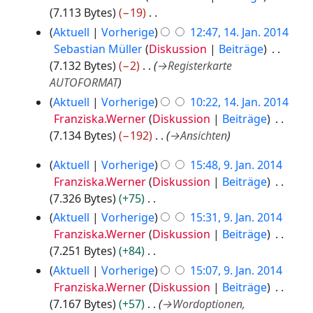
7.113 Bytes
−19
K
Aktuell
Vorherige
12:47, 14. Jan. 2014
e
Sebastian Müller
Diskussion
Beiträge
i
7.132 Bytes
−2
→
Registerkarte
n
AUTOFORMAT
e
Aktuell
Vorherige
10:22, 14. Jan. 2014
B
Franziska.Werner
Diskussion
Beiträge
e
7.134 Bytes
−192
→
Ansichten
a
9
r
Aktuell
Vorherige
15:48, 9. Jan. 2014
.
b
Franziska.Werner
Diskussion
Beiträge
J
e
7.326 Bytes
+75
a
i
K
Aktuell
Vorherige
15:31, 9. Jan. 2014
n
t
e
Franziska.Werner
Diskussion
Beiträge
u
u
i
7.251 Bytes
+84
a
n
n
K
Aktuell
Vorherige
15:07, 9. Jan. 2014
r
g
e
e
Franziska.Werner
Diskussion
Beiträge
2
s
B
i
7.167 Bytes
+57
→
Wordoptionen,
0