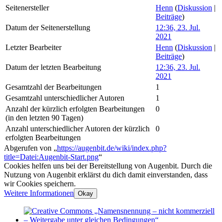
Seitenersteller
Henn
(
Diskussion
|
Beiträge
)
Datum der Seitenerstellung
12:36, 23. Jul.
2021
Letzter Bearbeiter
Henn
(
Diskussion
|
Beiträge
)
Datum der letzten Bearbeitung
12:36, 23. Jul.
2021
Gesamtzahl der Bearbeitungen
1
Gesamtzahl unterschiedlicher Autoren
1
Anzahl der kürzlich erfolgten Bearbeitungen
0
(in den letzten 90 Tagen)
Anzahl unterschiedlicher Autoren der kürzlich
0
erfolgten Bearbeitungen
Abgerufen von „
https://augenbit.de/wiki/index.php?
title=Datei:Augenbit-Start.png
“
Cookies helfen uns bei der Bereitstellung von Augenbit. Durch die
Nutzung von Augenbit erklärst du dich damit einverstanden, dass
wir Cookies speichern.
Weitere Informationen
Okay