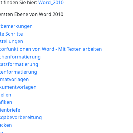
finden Sie hier:
Word_2010
 ersten Ebene von Word 2010
orbemerkungen
e Schritte
stellungen
torfunktionen von Word - Mit Texten arbeiten
ichenformatierung
satzformatierung
tenformatierung
rmatvorlagen
kumentvorlagen
ellen
fiken
ienbriefe
sgabevorbereitung
ucken
fe