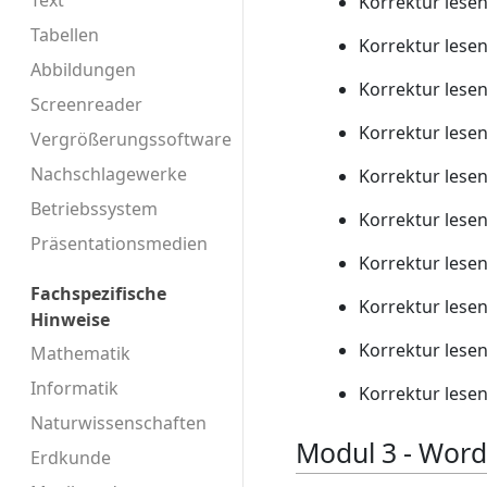
Text
Korrektur lese
Tabellen
Korrektur lese
Abbildungen
Korrektur lese
Screenreader
Korrektur lese
Vergrößerungssoftware
Nachschlagewerke
Korrektur lese
Betriebssystem
Korrektur lese
Präsentationsmedien
Korrektur lese
Fachspezifische
Korrektur lese
Hinweise
Korrektur lese
Mathematik
Informatik
Korrektur lese
Naturwissenschaften
Modul 3 - Word
Erdkunde