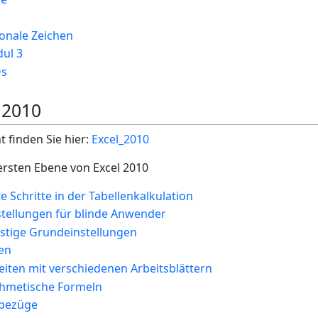
onale Zeichen
dul 3
Qs
 2010
finden Sie hier:
Excel_2010
 ersten Ebene von Excel 2010
e Schritte in der Tabellenkalkulation
stellungen für blinde Anwender
nstige Grundeinstellungen
len
eiten mit verschiedenen Arbeitsblättern
ithmetische Formeln
lbezüge