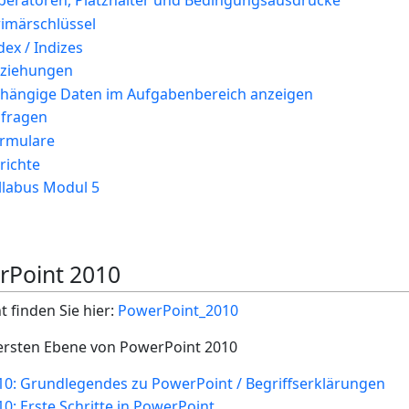
peratoren, Platzhalter und Bedingungsausdrücke
rimärschlüssel
dex / Indizes
eziehungen
bhängige Daten im Aufgabenbereich anzeigen
bfragen
ormulare
richte
llabus Modul 5
rPoint 2010
finden Sie hier:
PowerPoint_2010
 ersten Ebene von PowerPoint 2010
0: Grundlegendes zu PowerPoint / Begriffserklärungen
: Erste Schritte in PowerPoint