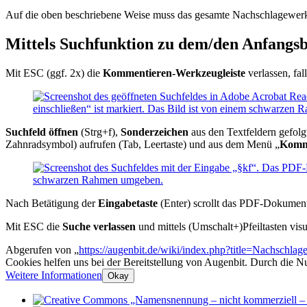
Auf die oben beschriebene Weise muss das gesamte Nachschlagewer
Mittels Suchfunktion zu dem/den Anfangs
Mit ESC (ggf. 2x) die
Kommentieren-Werkzeugleiste
verlassen, fa
Suchfeld öffnen
(Strg+f),
Sonderzeichen
aus den Textfeldern gefo
Zahnradsymbol) aufrufen (Tab, Leertaste) und aus dem Menü „
Komme
Nach Betätigung der
Eingabetaste
(Enter) scrollt das PDF-Dokument
Mit ESC die
Suche verlassen
und mittels (Umschalt+)Pfeiltasten visu
Abgerufen von „
https://augenbit.de/wiki/index.php?title=Nachs
Cookies helfen uns bei der Bereitstellung von Augenbit. Durch die N
Weitere Informationen
Okay