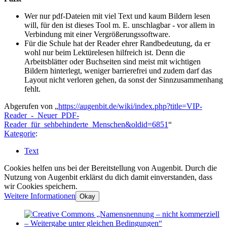
Wer nur pdf-Dateien mit viel Text und kaum Bildern lesen
will, für den ist dieses Tool m. E. unschlagbar - vor allem in
Verbindung mit einer Vergrößerungssoftware.
Für die Schule hat der Reader ehrer Randbedeutung, da er
wohl nur beim Lektürelesen hilfreich ist. Denn die
Arbeitsblätter oder Buchseiten sind meist mit wichtigen
Bildern hinterlegt, weniger barrierefrei und zudem darf das
Layout nicht verloren gehen, da sonst der Sinnzusammenhang
fehlt.
Abgerufen von „
https://augenbit.de/wiki/index.php?title=VIP-
Reader_-_Neuer_PDF-
Reader_für_sehbehinderte_Menschen&oldid=6851
“
Kategorie
:
Text
Cookies helfen uns bei der Bereitstellung von Augenbit. Durch die
Nutzung von Augenbit erklärst du dich damit einverstanden, dass
wir Cookies speichern.
Weitere Informationen
Okay